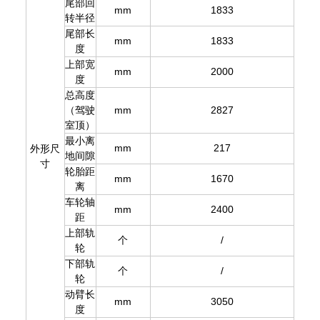
尾部回
mm
1833
转半径
尾部长
mm
1833
度
上部宽
mm
2000
度
总高度
（驾驶
mm
2827
室顶）
最小离
mm
217
外形尺
地间隙
寸
轮胎距
mm
1670
离
车轮轴
mm
2400
距
上部轨
个
/
轮
下部轨
个
/
轮
动臂长
mm
3050
度