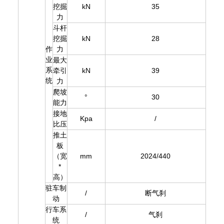
挖掘
kN
35
力
斗杆
挖掘
kN
28
作
力
业
最大
系
牵引
kN
39
统
力
爬坡
°
30
能力
接地
Kpa
/
比压
推土
板
（宽
mm
2024/440
*
高）
驻车制
/
断气刹
动
行车系
/
气刹
统