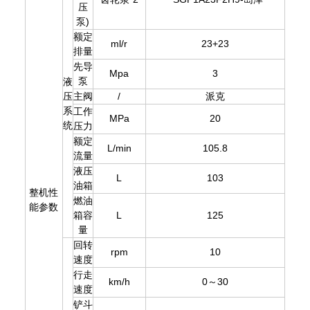
压
泵)
额定
ml/r
23+23
排量
先导
Mpa
3
泵
液
压
主阀
/
派克
系
工作
MPa
20
统
压力
额定
L/min
105.8
流量
液压
L
103
油箱
整机性
燃油
能参数
箱容
L
125
量
回转
rpm
10
速度
行走
km/h
0～30
速度
铲斗