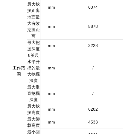
最大挖
mm
6074
掘距离
地面最
大有效
mm
5878
挖掘距
离
最大挖
mm
3228
掘深度
8英尺
水平开
工作范
挖的最
mm
/
围
大挖掘
深度
最大垂
直挖掘
mm
/
深度
最大挖
mm
6202
掘高度
最大卸
mm
4533
载高度
最小回