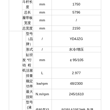
斗杆长
mm
1750
度
总长
mm
5796
履带板
mm
/
宽度
总宽度
mm
2150
型号
（品
/
YD4JZG
牌）
形式
/
水冷/增压
缸径
发
*行
mm
￠95/105
动
程
机
活塞
L
2.977
排量
额定
kw/rpm
48/2300
功率
最大
N.m/rpm
245/1610
扭矩
型号
(液
齿轮泵*2
SGP1A23F2H9-岛津