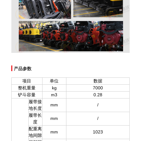
产品参数
项目
单位
数据
整机重量
kg
7000
铲斗容量
m3
0.28
履带接
mm
/
地长度
履带长
mm
/
度
配重离
mm
1023
地间隙