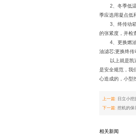
2、冬季低温使
季应选用凝点低
3、终传动箱内
的张紧度，并检
4、更换燃油滤
油滤芯;更换终
以上就是凯迪沃
是安全规范，我
心造成的，小型
上一篇:
日立小挖
下一篇:
挖机的保
相关新闻