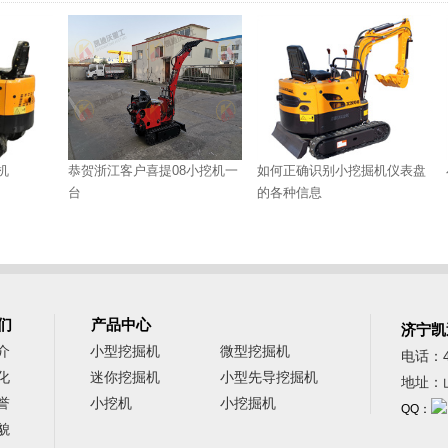
机
恭贺浙江客户喜提08小挖机一
如何正确识别小挖掘机仪表盘
台
的各种信息
们
产品中心
济宁凯
介
小型挖掘机
微型挖掘机
电话：40
化
迷你挖掘机
小型先导挖掘机
地址：
誉
小挖机
小挖掘机
QQ：
貌