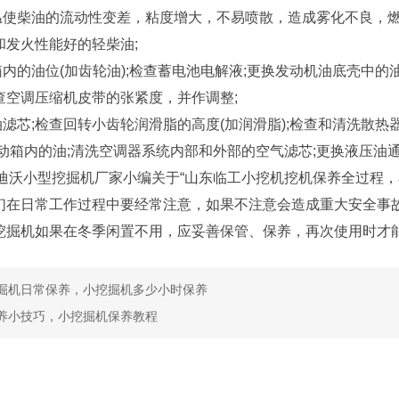
柴油的流动性变差，粘度增大，不易喷散，造成雾化不良，燃
和发火性能好的轻柴油;
的油位(加齿轮油);检查蓄电池电解液;更换发动机油底壳中的油，
查空调压缩机皮带的张紧度，并作调整;
芯;检查回转小齿轮润滑脂的高度(加润滑脂);检查和清洗散热
传动箱内的油;清洗空调器系统内部和外部的空气滤芯;更换液压油
小型挖掘机厂家小编关于“山东临工小挖机挖机保养全过程，
们在日常工作过程中要经常注意，如果不注意会造成重大安全事故
挖掘机如果在冬季闲置不用，应妥善保管、保养，再次使用时才
掘机日常保养，小挖掘机多少小时保养
养小技巧，小挖掘机保养教程