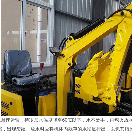
速运转，待冷却水温度降至60℃以下，水不烫手，再熄火放
缩，出现裂纹。放水时应将机体内残存的水彻底排出，以免其结冰